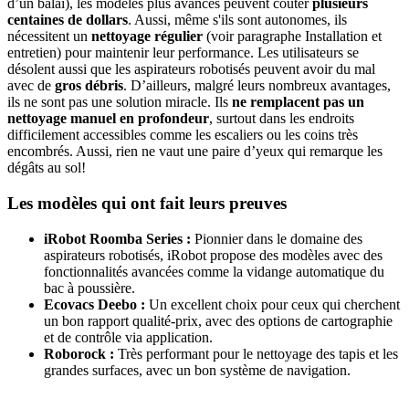
d’un balai), les modèles plus avancés peuvent coûter
plusieurs
centaines de dollars
. Aussi, même s'ils sont autonomes, ils
nécessitent un
nettoyage régulier
(voir paragraphe Installation et
entretien) pour maintenir leur performance. Les utilisateurs se
désolent aussi que les aspirateurs robotisés peuvent avoir du mal
avec de
gros
débris
. D’ailleurs, malgré leurs nombreux avantages,
ils ne sont pas une solution miracle. Ils
ne remplacent pas un
nettoyage manuel en profondeur
, surtout dans les endroits
difficilement accessibles comme les escaliers ou les coins très
encombrés. Aussi, rien ne vaut une paire d’yeux qui remarque les
dégâts au sol!
Les modèles qui ont fait leurs preuves
iRobot Roomba Series :
Pionnier dans le domaine des
aspirateurs robotisés, iRobot propose des modèles avec des
fonctionnalités avancées comme la vidange automatique du
bac à poussière.
Ecovacs Deebo :
Un excellent choix pour ceux qui cherchent
un bon rapport qualité-prix, avec des options de cartographie
et de contrôle via application.
Roborock :
Très performant pour le nettoyage des tapis et les
grandes surfaces, avec un bon système de navigation.